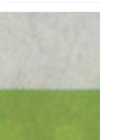
St.Moritz nach Celerina ist der Bobrun. Seit
Jahren ist diese Fahrt nicht nur den Bob-
Cracks vorenthalten, alle können, wie du und
ich, im Bob heruntersausen. Am Start kann
bequem hinter dem Piloten genommen
werden. Nun heisst es, die Bahn ist frei, ein
Ruck, der Bremser Schiebt den Bob an und
schon spürst du das besondere Kribbeln in
deinem Körper. Es beginnt ganz gemütlich,
doch du spürst,