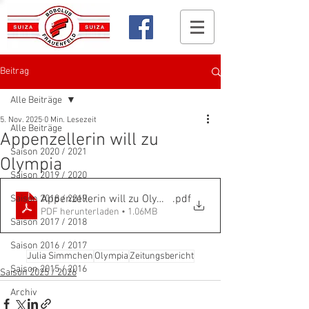
Beitrag
Alle Beiträge
5. Nov. 2025
0 Min. Lesezeit
Alle Beiträge
Appenzellerin will zu
Saison 2020 / 2021
Olympia
Saison 2019 / 2020
Appenzellerin will zu Olympia
.pdf
Saison 2018 / 2019
PDF herunterladen • 1.06MB
Saison 2017 / 2018
Saison 2016 / 2017
Julia Simmchen
Olympia
Zeitungsbericht
Saison 2015 / 2016
Saison 2025 / 2026
Archiv