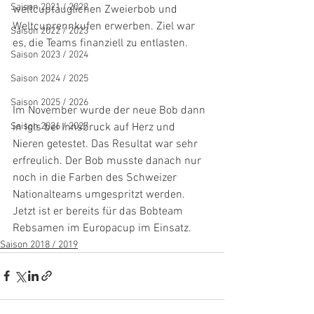
Saison 2021 / 2022
weltcuptauglichen Zweierbob und 
Weltcuprennkufen erwerben. Ziel war 
Saison 2022 / 2023
es, die Teams finanziell zu entlasten. 
Saison 2023 / 2024
Saison 2024 / 2025
Saison 2025 / 2026
Im November wurde der neue Bob dann 
in Igls bei Innsbruck auf Herz und 
Saison 2026 / 2027
Nieren getestet. Das Resultat war sehr 
erfreulich. Der Bob musste danach nur 
noch in die Farben des Schweizer 
Nationalteams umgespritzt werden. 
Jetzt ist er bereits für das Bobteam 
Rebsamen im Europacup im Einsatz. 
Saison 2018 / 2019