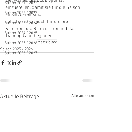
Ziel war es, die Bobs optimal 
Saison 2021 / 2022
einzustellen, damit sie für die Saison 
Saison 2022 / 2023
einsatzbereit sind.
Jetzt heisst es auch für unsere 
Saison 2023 / 2024
Senioren: die Bahn ist frei und das 
Saison 2024 / 2025
Training kann beginnen.
Materialtag
Saison 2025 / 2026
Saison 2025 / 2026
Saison 2026 / 2027
Alle ansehen
Aktuelle Beiträge