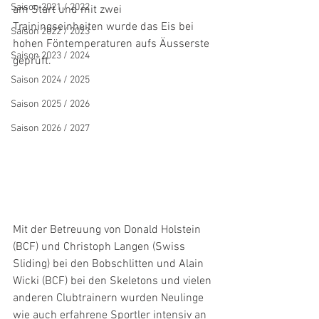
Saison 2021 / 2022
am Start und mit zwei 
Trainingseinheiten wurde das Eis bei 
Saison 2022 / 2023
hohen Föntemperaturen aufs Äusserste 
Saison 2023 / 2024
geprüft.
Saison 2024 / 2025
Saison 2025 / 2026
Saison 2026 / 2027
Mit der Betreuung von Donald Holstein 
(BCF) und Christoph Langen (Swiss 
Sliding) bei den Bobschlitten und Alain 
Wicki (BCF) bei den Skeletons und vielen 
anderen Clubtrainern wurden Neulinge 
wie auch erfahrene Sportler intensiv an 