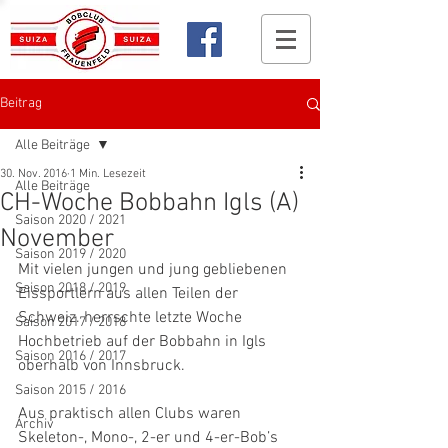
Beitrag
Alle Beiträge
30. Nov. 2016
1 Min. Lesezeit
Alle Beiträge
CH-Woche Bobbahn Igls (A)
Saison 2020 / 2021
November
Saison 2019 / 2020
Mit vielen jungen und jung gebliebenen 
Saison 2018 / 2019
Eissportlern aus allen Teilen der 
Schweiz. herrschte letzte Woche 
Saison 2017 / 2018
Hochbetrieb auf der Bobbahn in Igls 
Saison 2016 / 2017
oberhalb von Innsbruck.
Saison 2015 / 2016
Aus praktisch allen Clubs waren 
Archiv
Skeleton-, Mono-, 2-er und 4-er-Bob’s 