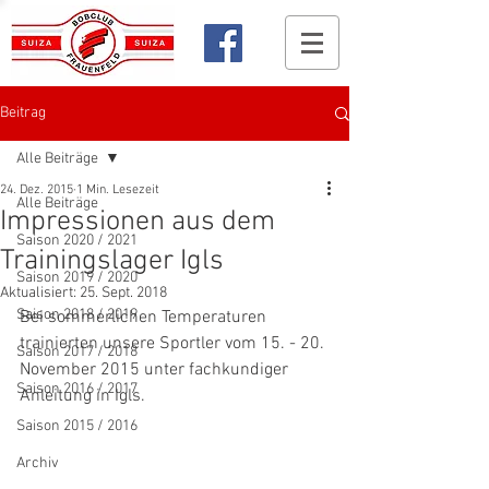
Beitrag
Alle Beiträge
24. Dez. 2015
1 Min. Lesezeit
Alle Beiträge
Impressionen aus dem
Saison 2020 / 2021
Trainingslager Igls
Saison 2019 / 2020
Aktualisiert:
25. Sept. 2018
Saison 2018 / 2019
Bei sommerlichen Temperaturen 
trainierten unsere Sportler vom 15. - 20. 
Saison 2017 / 2018
November 2015 unter fachkundiger 
Saison 2016 / 2017
Anleitung in Igls.
Saison 2015 / 2016
Archiv